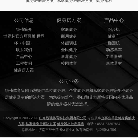
健身房解决方案
私家健身房解决方案
健身器材
公司信息
健身房方案
产品中心
锐强简介
家庭健身
跑步机
世界杯官方网页版,世界
商用健身
健身车
杯（中国）
体能训练
椭圆机
联系我们
全民健身
动感单车
产品中心
康养健身
力量器械
工程案例
校园体育
康体器材
健身房方案
公司业务
锐强体育集团为您提供单位健身房、企业健身房和私家健身房等多种健身
房健身器材的解决方案，为您提供舒华、乔山和艾力斯特等国内外优质品
牌的健身器材优选选择。
Copyright © 2006-2026
山东锐强体育科技集团有限公司
专业从事
企事业单位健身房解决
方案
私家健身房解决方案
健身器材批发零售
电话：0531-67867867
总部地址：济南市经十路省体育中心体育场南侧—锐强康体商城