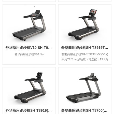
动科学学院教授陆大江等权威机构、专
业屏，具有扫码、刷卡、人脸识别等多
家共同研发设计。独特之处在于它结合
种智能登录方式，方便快捷，并且有在
国际科学跑步研究理论，能够针对不同
线教学、专业健身模式随意切换，让您
用户进行运动能力测试，并根据测试结
开启科学健身。
果生成因人而异的有氧运动处方。这意
味着每个用户都能得到一个适合自己的
运动方案，从而更好地达到运动效果。
这一创新技术可以确保用户在运动过程
中能够保持在最佳的区间状态，从而提
舒华商用跑步机V10 SH-T9100
舒华商用跑步机SH-T8919T-Y50(V9+)21.5寸大屏
高运动安全性和有效性。
舒华商用跑步机V10 Sh-
智能商用跑步机SH-T8919T-Y50(V1+)
采用T2.2mm黑钻纹（可选配：T2.4免
维护跑带）的跑带，选用手握心率测试
自带心率带及增加心率控速(HRC)程序
模块测量心跳等数据，跑步宽度达580
mm，可承受180kg的使用者使用。
舒华商用跑步机SH-T8919(V9)
舒华商用跑步机SH-T8700(Sv8)