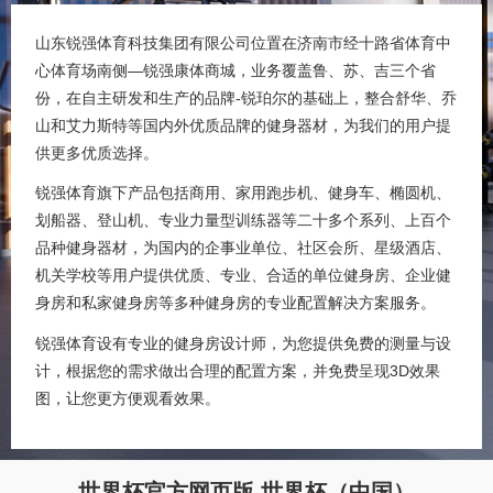
山东锐强体育科技集团有限公司位置在济南市经十路省体育中
心体育场南侧—锐强康体商城，业务覆盖鲁、苏、吉三个省
份，在自主研发和生产的品牌-锐珀尔的基础上，整合舒华、乔
山和艾力斯特等国内外优质品牌的健身器材，为我们的用户提
供更多优质选择。
锐强体育旗下产品包括商用、家用跑步机、健身车、椭圆机、
划船器、登山机、专业力量型训练器等二十多个系列、上百个
品种健身器材，为国内的企事业单位、社区会所、星级酒店、
机关学校等用户提供优质、专业、合适的单位健身房、企业健
身房和私家健身房等多种健身房的专业配置解决方案服务。
锐强体育设有专业的健身房设计师，为您提供免费的测量与设
计，根据您的需求做出合理的配置方案，并免费呈现3D效果
图，让您更方便观看效果。
世界杯官方网页版,世界杯（中国）